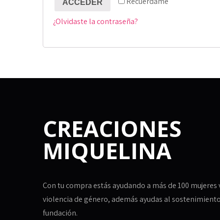
Recuérdame
ACCEDER
¿Olvidaste la contraseña?
CREACIONES
MIQUELINA
Con tu compra estás ayudando a más de 100 mujeres 
violencia de género, además ayudas al sostenimiento
fundación.