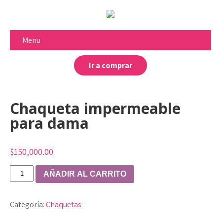
Menu
Ir a comprar
Chaqueta impermeable
para dama
$
150,000.00
Chaqueta
AÑADIR AL CARRITO
impermeable
para
Categoría:
Chaquetas
dama
cantidad