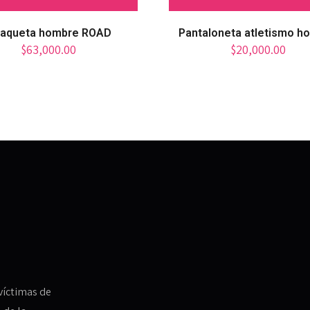
aqueta hombre ROAD
Pantaloneta atletismo h
$
63,000.00
$
20,000.00
víctimas de