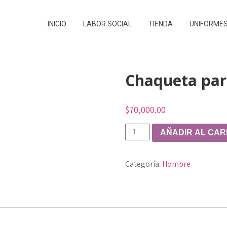
INICIO
LABOR SOCIAL
TIENDA
UNIFORMES
Chaqueta pa
$
70,000.00
Chaqueta
AÑADIR AL CAR
para
hombre
Categoría:
Hombre
OWEN
cantidad