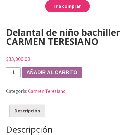
Ir a comprar
Delantal de niño bachiller
CARMEN TERESIANO
$
33,000.00
Delantal
AÑADIR AL CARRITO
de
niño
Categoría:
Carmen Teresiano
bachiller
CARMEN
TERESIANO
Descripción
cantidad
Descripción