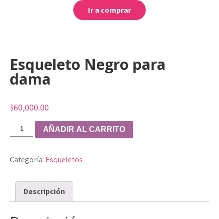
Ir a comprar
Esqueleto Negro para
dama
$
60,000.00
Esqueleto
AÑADIR AL CARRITO
Negro
para
Categoría:
Esqueletos
dama
cantidad
Descripción