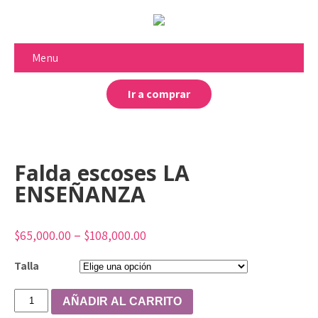
Menu
Ir a comprar
Falda escoses LA
ENSEÑANZA
–
$
65,000.00
$
108,000.00
Talla
Falda
AÑADIR AL CARRITO
escoses