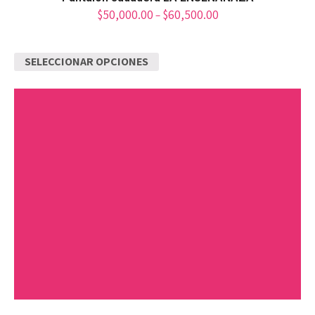
$
50,000.00
$
60,500.00
–
SELECCIONAR OPCIONES