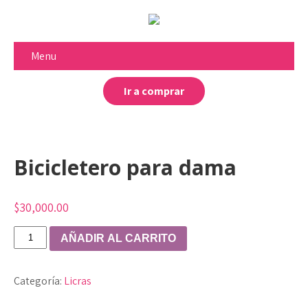
Menu
Ir a comprar
Bicicletero para dama
$
30,000.00
Bicicletero
AÑADIR AL CARRITO
para
dama
Categoría:
Licras
cantidad