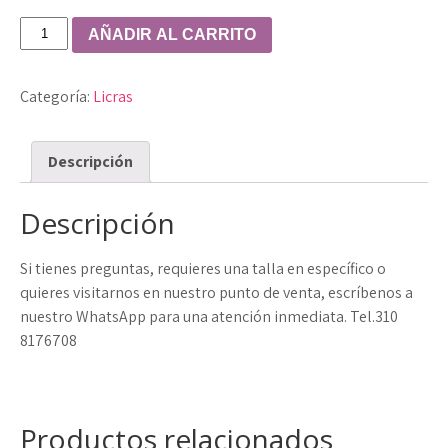
Licra
AÑADIR AL CARRITO
Bicicletero
para
Categoría:
Licras
hombre
cantidad
Descripción
Descripción
Si tienes preguntas, requieres una talla en específico o
quieres visitarnos en nuestro punto de venta, escríbenos a
nuestro WhatsApp para una atención inmediata. Tel.310
8176708
Productos relacionados