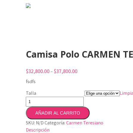
Camisa Polo CARMEN T
$
32,800.00
$
37,800.00
–
fsdfs
Talla
Limpi
C
a
AÑADIR AL CARRITO
m
i
SKU:
N/D
Categoría:
Carmen Teresiano
s
Descripción