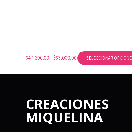
$
47,800.00
$
63,000.00
–
SELECCIONAR OPCIONE
CREACIONES
MIQUELINA